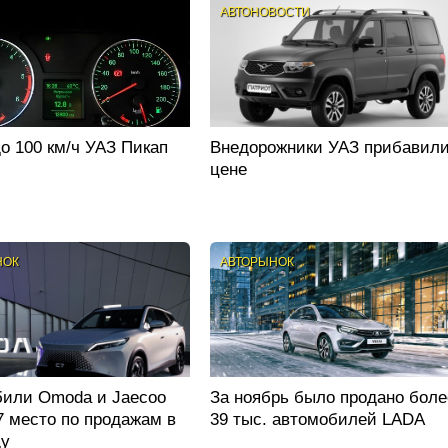
АВТОНОВОСТИ
до 100 км/ч УАЗ Пикап
Внедорожники УАЗ прибавили
цене
НОК
АВТОРЫНОК
или Omoda и Jaecoo
За ноябрь было продано боле
7 место по продажам в
39 тыс. автомобилей LADA
ду