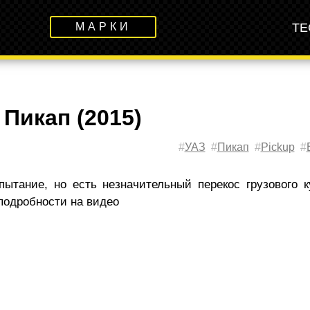
МАРКИ
ТЕ
Пикап (2015)
#
УАЗ
#
Пикап
#
Pickup
#
ытание, но есть незначительный перекос грузового к
 подробности на видео